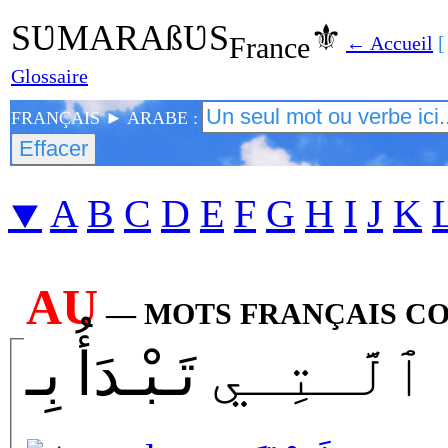
SƲMARAßƲS
⚜
France
← Accueil
[
Glossaire
FRANÇAIS ► ARABE :
⯆
A
B
C
D
E
F
G
H
I
J
K
AU
— MOTS FRANÇAIS CO
َّـتِـي تَـبْـدَأُ بِـ