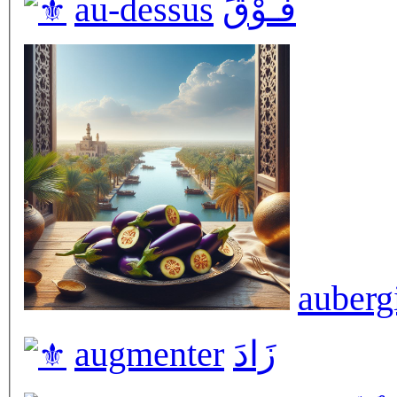
au-dessus
فَـوْقَ
auberg
augmenter
زَادَ