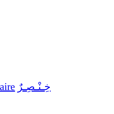
aire
خِـنْـصِـرٌ