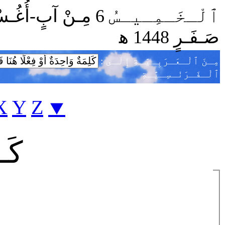
صَـفَـرٍ 1448 ﻫ
: مِـنَ ﭐلْـعَـرَبِـيَّـةِ إِلَـى
ﭐلْـفَـرَنْـسِـيَّـةِ
X
Y
Z
⯆
كَـ