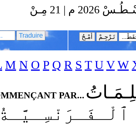
ﭐلْـخَـمِـيـسُ 6 مِـنْ آبٍ-أُغُـسْـطُـسْ 2026 م | 21 مِـنْ
L
M
N
O
P
Q
R
S
T
U
V
W
لِـمَـاتُ
MMENÇANT PAR...
ٱلْـفَـرَنْسِـيَّـةُ ٱل