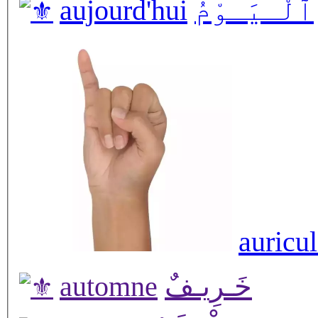
aujourd'hui
ٱلْـيَـوْمُ
auricul
automne
خَـرِيـفٌ