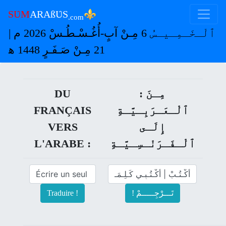
⚜
SƲM
ARAßƲS
.com
ٱلْـخَـمِـيـسُ 6 مِـنْ آبٍ-أُغُـسْـطُـسْ 2026 م |
21 مِـنْ صَـفَـرٍ 1448 ﻫ
: مِـنَ
DU
ﭐلْـعَـرَبِـيَّـةِ
FRANÇAIS
إِلَـى
VERS
ﭐلْـفَـرَنْـسِـيَّـةِ
L'ARABE :
! تَـــرْجِـــــمْ
Traduire !