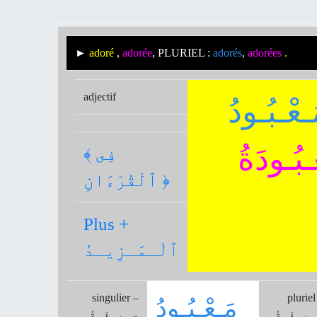
►
adoré
,
adorée
, PLURIEL :
adorés
,
adorées
.
adjectif
ـعْـبُـودُ
ـبُـودَةُ
﴾ فِى
ٱلْقُرْءَانِ ﴿
Plus +
ٱلْـمَـزِيـدُ
singulier –
pluriel
مَـعْـبُـودُ
ـيـغَـةُ
صِـيـغَـةُ