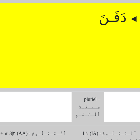
دَفَـنَ
◄
pluriel –
صِـيـغَـةُ
ﭐلْـجَـمْـعِ
1|۱ (IA) ﭐلْـمَـعْـلُـومُ -
♀ + ♂ 3|۳ (AA) ﭐلْـمَـعْـلُـو