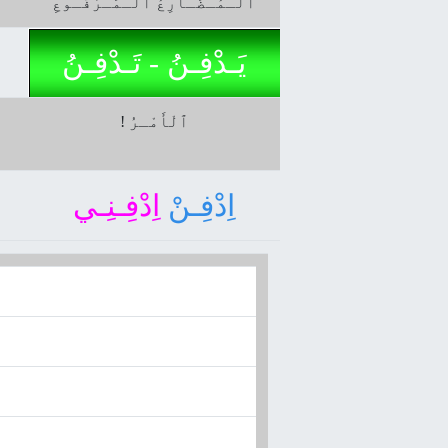
ﭐلْـمُـضَـارِعُ ﭐلْـمَـرْفُـوعِ
ﭐ
يَـدْفِـنُ - تَـدْفِـنُ
! ٱلْأَمْـرُ
اِدْفِـنْ
اِدْفِـنِـي