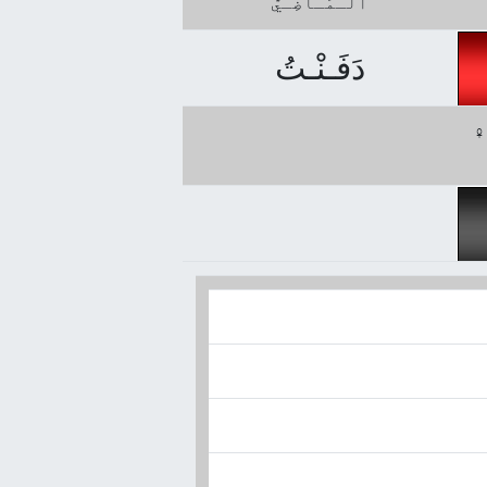
ﭐلْـمَـاضِـيُّ
دَفَـنْـتُ
لُ -