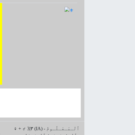
♀ + ♂ 3|۳ (IA) ﭐلْـمَـعْـلُـومُ -