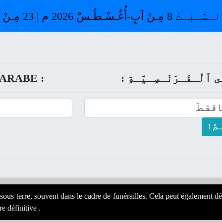
بْـتُ 8 مِـنْ آبٍ-أُغُـسْـطُـسْ 2026 م | 23 مِـنْ صَـفَـرٍ 1448 ﻫ
ـى ﭐلْـفَـرَنْـسِـيَّـةِ
ARABE :
ــمْ
 sous terre, souvent dans le cadre de funérailles. Cela peut également d
re définitive
.