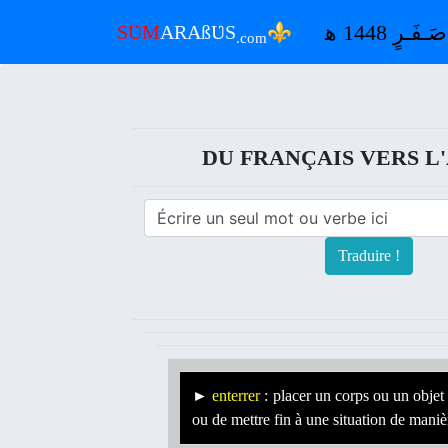
⚜
SƲM
ARAßƲS
.com
DU FRANÇAIS VERS L'
Traduire !
►
enterrer
: placer un corps ou un objet
ou de mettre fin à une situation de maniè