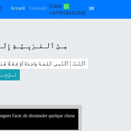
Dubaï
✉
Accueil
Glossaire
ٱلـسَّـ
+971558552692
: مِـنَ ﭐلْـعَـرَبِـيَّـةِ إِلَ
! تَـــرْجِـــ
ésigner l'acte de dissimuler quelque chose