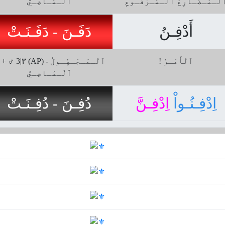
لْـمُـضَـارِعُ ﭐلْـمَـرْفُـوعِ
ﭐلْـمَـاضِـيُّ
أَدْفِـنُ
دَفَـنَ - دَفَـنَـتْ
! ٱلْأَمْـرُ
♀ + ♂ 3|۳ (AP) ﭐلْـمَـجْـهُـو
ﭐلْـمَـاضِـيُّ
اِدْفِـنُـواْ
اِدْفِـنَّ
دُفِـنَ - دُفِـنَـتْ