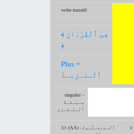
verbe transitif
﴾ فِى ٱلْقُرْءَانِ
﴿
Plus +
ٱلْـمَـزِيـدُ
singulier –
صِـيـغَـةُ
ﭐلْـمُـفْـرَدِ
مُ -
1|۱ (AA) ﭐلْـمَـعْـلُـومُ -