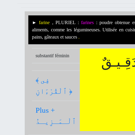
►
farine
, PLURIEL :
farines
: poudre obtenue en
aliments, comme les légumineuses. Utilisée en cuisin
pains, gâteaux et sauces
.
substantif féminin
َقِـيـقٌ
﴾ فِى
ٱلْقُرْءَانِ ﴿
Plus +
ٱلْـمَـزِيـدُ