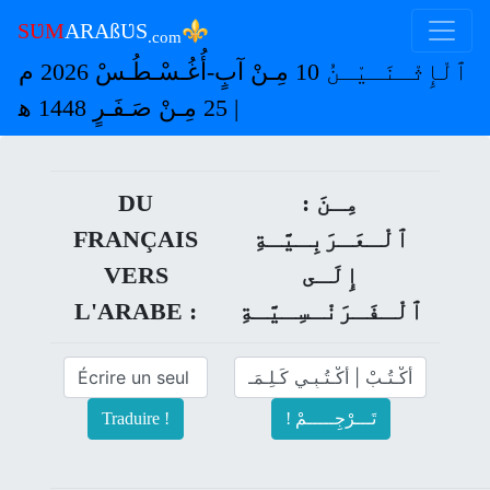
⚜
SƲM
ARAßƲS
.com
ٱلْإِثْـنَـيْـنُ 10 مِـنْ آبٍ-أُغُـسْـطُـسْ 2026 م
| 25 مِـنْ صَـفَـرٍ 1448 ﻫ
DU
: مِـنَ
FRANÇAIS
ﭐلْـعَـرَبِـيَّـةِ
VERS
إِلَـى
L'ARABE :
ﭐلْـفَـرَنْـسِـيَّـةِ
Traduire !
! تَـــرْجِـــــمْ