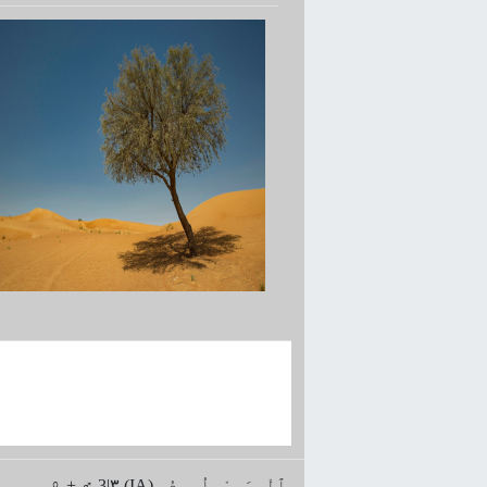
♀ + ♂ 3|۳ (IA) ﭐلْـمَـعْـلُـومُ -