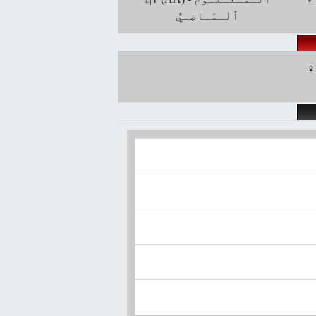
ﭐلْـمَـاضِـيُّ
لُ -