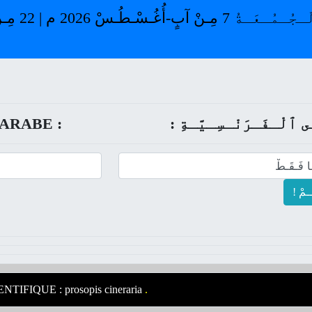
ـى ﭐلْـفَـرَنْـسِـيَّـةِ
ARABE :
ــمْ
TIFIQUE : prosopis cineraria
.