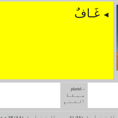
غَـافٌ
◄
pluriel –
صِـيـغَـةُ
ﭐلْـجَـمْـعِ
1|۱ (IA) ﭐلْـمَـعْـلُـومُ -
♀ + ♂ 3|۳ (AA) ﭐلْـمَـعْـلُـو