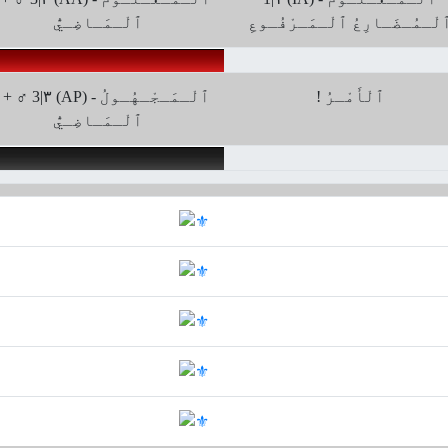
لْـمُـضَـارِعُ ﭐلْـمَـرْفُـوعِ
ﭐلْـمَـاضِـيُّ
! ٱلْأَمْـرُ
♀ + ♂ 3|۳ (AP) ﭐلْـمَـجْـهُـو
ﭐلْـمَـاضِـيُّ