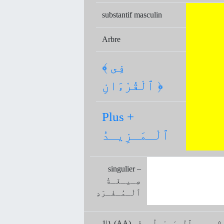
substantif masculin
Arbre
﴾ فِى
ٱلْقُرْءَانِ ﴿
Plus +
ٱلْـمَـزِيـدُ
singulier –
صِـيـغَـةُ
ﭐلْـمُـفْـرَدِ
مُ -
1|۱ (AA) ﭐلْـمَـعْـلُـومُ -