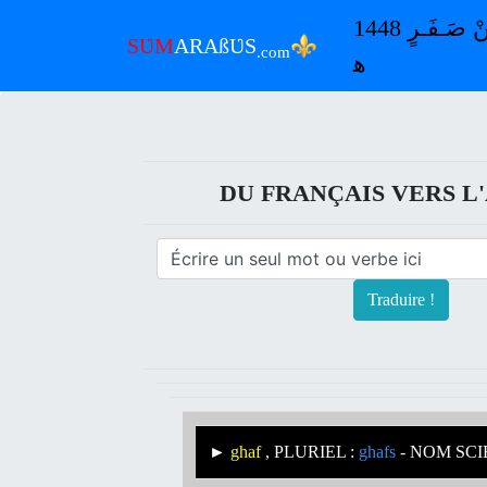
ٱلْـجُـمُـعَـةُ 7 مِـنْ آبٍ-أُغُـسْـطُـسْ 2026 م | 22 مِـنْ صَـفَـرٍ 1448
⚜
SƲM
ARAßƲS
.com
ﻫ
DU FRANÇAIS VERS L'
Traduire !
►
ghaf
, PLURIEL :
ghafs
- NOM SCIEN