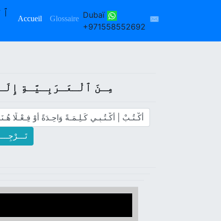
Dubaï
✉
Accueil
Glossaire
+971558552692
: مِـنَ ﭐلْـعَـرَبِـيَّـةِ إِلَ
! تَـــرْجِـــ