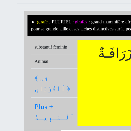
►
girafe
, PLURIEL :
girafes
: grand mammifère afri
pour sa grande taille et ses taches distinctives sur la p
substantif féminin
َرَافَـةٌ
Animal
﴾ فِى
ٱلْقُرْءَانِ ﴿
Plus +
ٱلْـمَـزِيـدُ