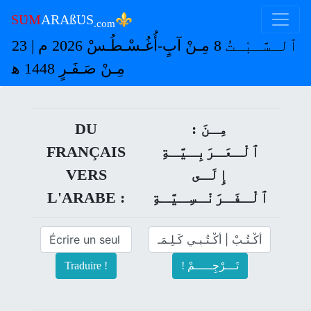
⚜
SƲM
ARAßƲS
.com
ٱلـسَّـبْـتُ 8 مِـنْ آبٍ-أُغُـسْـطُـسْ 2026 م | 23
مِـنْ صَـفَـرٍ 1448 ﻫ
: مِـنَ
DU
ﭐلْـعَـرَبِـيَّـةِ
FRANÇAIS
إِلَـى
VERS
ﭐلْـفَـرَنْـسِـيَّـةِ
L'ARABE :
! تَـــرْجِـــــمْ
Traduire !