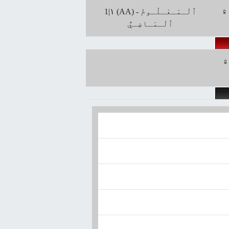
♀ + 
1|۱ (AA) ﭐلْـمَـعْـلُـومُ -
ﭐلْـمَـاضِـيُّ
♀ + 