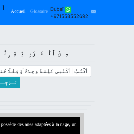
Dubaï
✉
Accueil
Glossaire
+971558552692
مِـنَ ﭐلْـعَـرَبِـيَّـةِ إِلَـى
تَـــرْجِـــــ
 possède des ailes adaptées à la nage, un