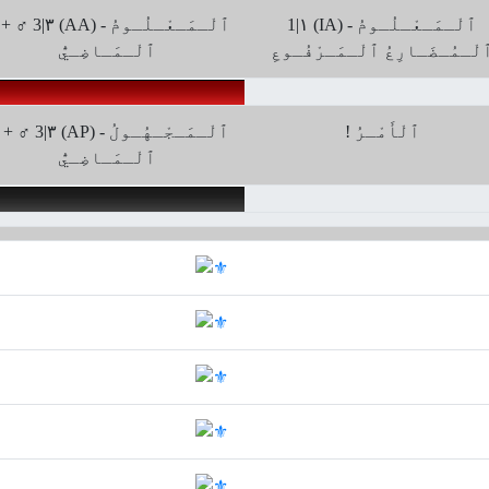
1|۱ (IA) ﭐلْـمَـعْـلُـومُ -
♂ 3|۳ (AA) ﭐلْـمَـعْـلُـومُ -
لْـمُـضَـارِعُ ﭐلْـمَـرْفُـوعِ
ﭐلْـمَـاضِـيُّ
! ٱلْأَمْـرُ
♂ 3|۳ (AP) ﭐلْـمَـجْـهُـولُ -
ﭐلْـمَـاضِـيُّ