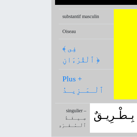
substantif masculin
Oiseau
﴾ فِى
ٱلْقُرْءَانِ ﴿
Plus +
ٱلْـمَـزِيـدُ
singulier –
بِـطْـرِيـقٌ
صِـيـغَـةُ
ﭐلْـمُـفْـرَدِ