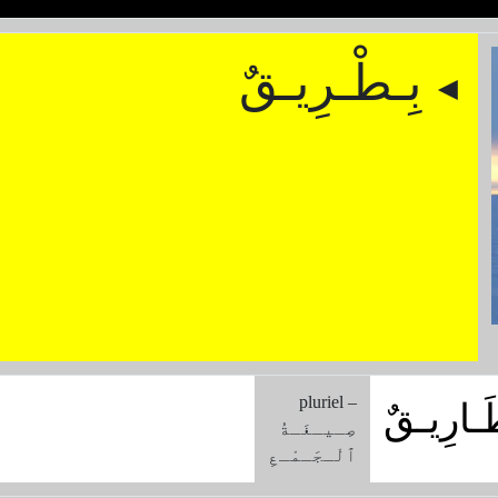
بِـطْـرِيـقٌ
◄
pluriel –
َـارِيـقٌ
صِـيـغَـةُ
ﭐلْـجَـمْـعِ