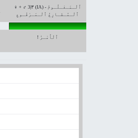
♀ + ♂ 3|۳ (IA) ﭐلْـمَـعْـلُـومُ -
ﭐلْـمُـضَـارِعُ ﭐلْـمَـرْفُـوعِ
ﭐ
! ٱلْأَمْـرُ