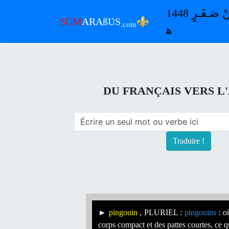
ٱلْـجُـمُـعَـةُ 7 مِـنْ آبٍ-أُغُـسْـطُـسْ 2026 م | 22 مِـنْ صَـفَـرٍ 1448
⚜
SƲM
ARAßƲS
.com
ﻫ
DU FRANÇAIS VERS L'
Traduire !
►
pingouin
, PLURIEL :
pingouins
: o
corps compact et des pattes courtes, ce q