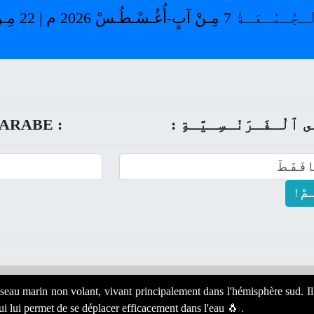
ARABE :
:  ﭐلْـفَـرَنْـسِـيَّـةِ
! مْ
iseau marin non volant, vivant principalement dans l'hémisphère sud. Il
ui lui permet de se déplacer efficacement dans l'eau 🐧
.