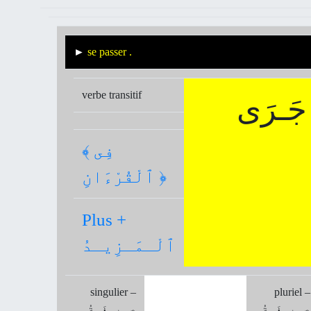
►
se passer
.
verbe transitif
جَـرَى
﴾ فِى
ٱلْقُرْءَانِ ﴿
Plus +
ٱلْـمَـزِيـدُ
singulier –
pluriel –
صِـيـغَـةُ
صِـيـغَـةُ