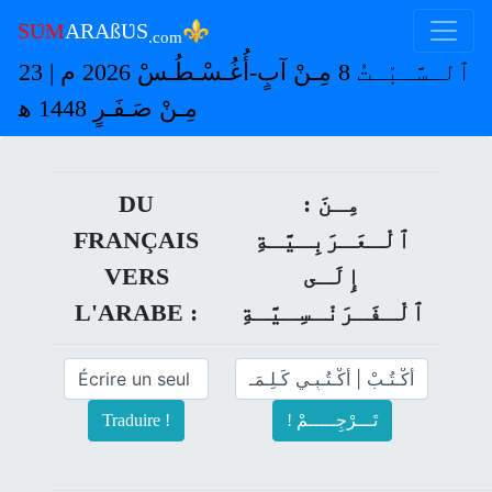
⚜
SƲM
ARAßƲS
.com
ٱلـسَّـبْـتُ 8 مِـنْ آبٍ-أُغُـسْـطُـسْ 2026 م | 23
مِـنْ صَـفَـرٍ 1448 ﻫ
: مِـنَ
DU
ﭐلْـعَـرَبِـيَّـةِ
FRANÇAIS
إِلَـى
VERS
ﭐلْـفَـرَنْـسِـيَّـةِ
L'ARABE :
! تَـــرْجِـــــمْ
Traduire !